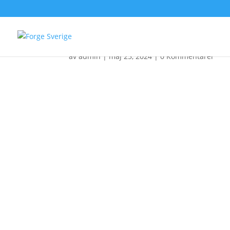
LC_1 juni 2024_Forge
av
admin
|
maj 25, 2024
|
0 Kommentarer