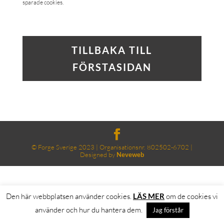
sparade cookies.
TILLBAKA TILL
FÖRSTASIDAN
© Forge Sverige 2023 | Organisationsnr. 802502-6702 |
Designed by
Neveweb
Den här webbplatsen använder cookies.
LÄS MER
om de cookies vi
använder och hur du hantera dem.
Jag förstår