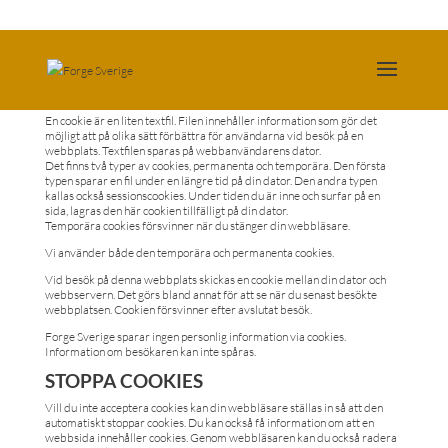
COOKIES
En cookie är en liten textfil. Filen innehåller information som gör det
möjligt att på olika sätt förbättra för användarna vid besök på en
webbplats. Textfilen sparas på webbanvändarens dator.
Det finns två typer av cookies, permanenta och temporära. Den första
typen sparar en fil under en längre tid på din dator. Den andra typen
kallas också sessionscookies. Under tiden du är inne och surfar på en
sida, lagras den här cookien tillfälligt på din dator.
Temporära cookies försvinner när du stänger din webbläsare.
Vi använder både den temporära och permanenta cookies.
Vid besök på denna webbplats skickas en cookie mellan din dator och
webbservern. Det görs bland annat för att se när du senast besökte
webbplatsen. Cookien försvinner efter avslutat besök.
Forge Sverige sparar ingen personlig information via cookies.
Information om besökaren kan inte spåras.
STOPPA COOKIES
Vill du inte acceptera cookies kan din webbläsare ställas in så att den
automatiskt stoppar cookies. Du kan också få information om att en
webbsida innehåller cookies. Genom webbläsaren kan du också radera