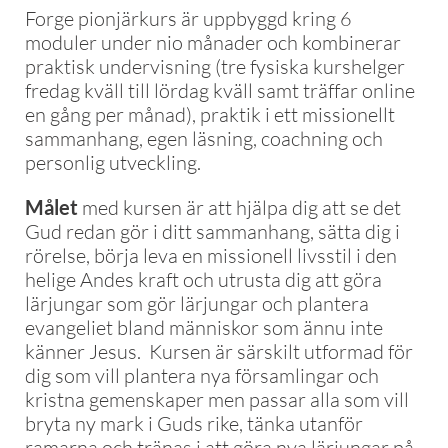
Forge pionjärkurs är uppbyggd kring 6
moduler under nio månader och kombinerar
praktisk undervisning (tre fysiska kurshelger
fredag kväll till lördag kväll samt träffar online
en gång per månad), praktik i ett missionellt
sammanhang, egen läsning, coachning och
personlig utveckling.
Målet
med kursen är att hjälpa dig att se det
Gud redan gör i ditt sammanhang, sätta dig i
rörelse, börja leva en missionell livsstil i den
helige Andes kraft och utrusta dig att göra
lärjungar som gör lärjungar och plantera
evangeliet bland människor som ännu inte
känner Jesus. Kursen är särskilt utformad för
dig som vill plantera nya församlingar och
kristna gemenskaper men passar alla som vill
bryta ny mark i Guds rike, tänka utanför
ramarna och tränas i att göra nya lärjungar på