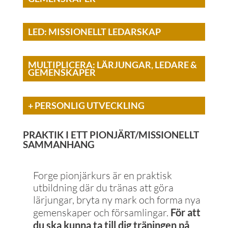
LED: MISSIONELLT LEDARSKAP
MULTIPLICERA: LÄRJUNGAR, LEDARE &
GEMENSKAPER
+ PERSONLIG UTVECKLING
PRAKTIK I ETT PIONJÄRT/MISSIONELLT
SAMMANHANG
Forge pionjärkurs är en praktisk
utbildning där du tränas att göra
lärjungar, bryta ny mark och forma nya
gemenskaper och församlingar.
För att
du ska kunna ta till dig träningen på