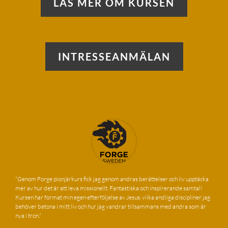
LÄS MER OM KURSEN
INTRESSEANMÄLAN
”Genom Forge pionjärkurs fick jag genom andras berättelser och liv upptäcka
mer av hur det är att leva missionellt. Fantastiska och inspirerande samtal!
Kursen har format min egen efterföljelse av Jesus, vilka andliga discipliner jag
behöver betona i mitt liv och hur jag vandrar tillsammans med andra som är
nya i tron.”