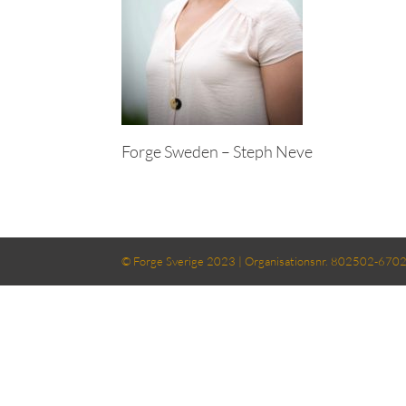
Forge Sweden – Steph Neve
© Forge Sverige 2023 | Organisationsnr. 802502-6702