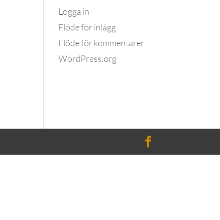
Logga in
Flöde för inlägg
Flöde för kommentarer
WordPress.org