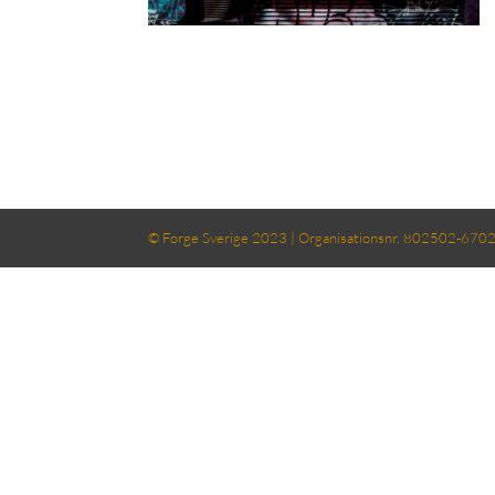
© Forge Sverige 2023 | Organisationsnr. 802502-6702