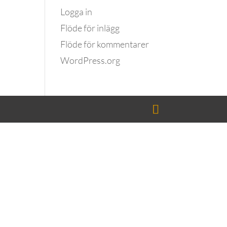
Logga in
Flöde för inlägg
Flöde för kommentarer
WordPress.org