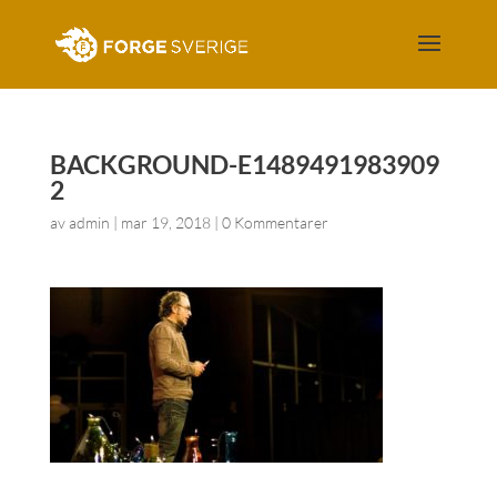
BACKGROUND-E1489491983909
2
av
admin
|
mar 19, 2018
|
0 Kommentarer