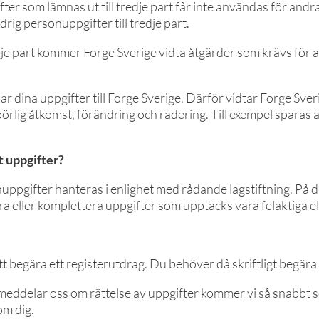
er som lämnas ut till tredje part får inte användas för and
rig personuppgifter till tredje part.
dje part kommer Forge Sverige vidta åtgärder som krävs för at
r dina uppgifter till Forge Sverige. Därför vidtar Forge Sv
örlig åtkomst, förändring och radering. Till exempel sparas a
t uppgifter?
uppgifter hanteras i enlighet med rådande lagstiftning. På d
era eller komplettera uppgifter som upptäcks vara felaktiga el
tt begära ett registerutdrag. Du behöver då skriftligt begära 
eddelar oss om rättelse av uppgifter kommer vi så snabbt som
om dig.