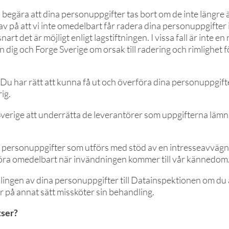
 begära att dina personuppgifter tas bort om de inte längre
v på att vi inte omedelbart får radera dina personuppgifter i
t det är möjligt enligt lagstiftningen. I vissa fall är inte en 
lan dig och Forge Sverige om orsak till radering och rimlighet
Du har rätt att kunna få ut och överföra dina personuppgifte
ig.
Sverige att underrätta de leverantörer som uppgifterna lämna
av personuppgifter som utförs med stöd av en intresseavväg
öra omedelbart när invändningen kommer till vår kännedom
lingen av dina personuppgifter till Datainspektionen om du a
ler på annat sätt missköter sin behandling.
tser?