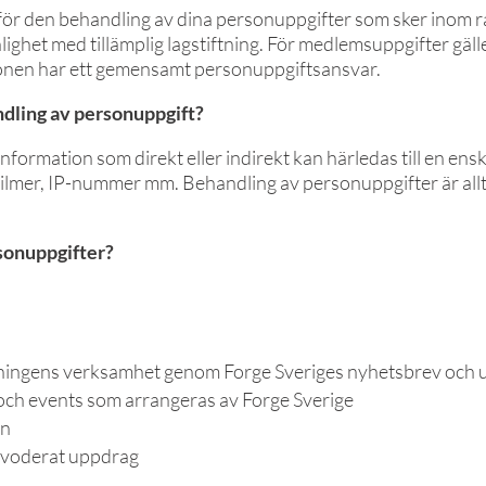
 för den behandling av dina personuppgifter som sker inom
lighet med tillämplig lagstiftning. För medlemsuppgifter gäll
ionen har ett gemensamt personuppgiftsansvar.
ndling av personuppgift?
information som direkt eller indirekt kan härledas till en ensk
lmer, IP-nummer mm. Behandling av personuppgifter är all
rsonuppgifter?
reningens verksamhet genom Forge Sveriges nyhetsbrev och u
er och events som arrangeras av Forge Sverige
en
arvoderat uppdrag