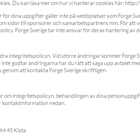
ies. Du kan läsa mer om hur vi hanterar cookies här: http:
för dina uppgifter gäller inte på webbplatser som Forge Sveri
a om sidor till sponsorer och samarbetspartners mm. För att 
olicy. Forge Sverige tar inte ansvar för deras hantering av d
ndra integritetspolicyn. Vid större ändringar kommer Forge S
u inte godtar ändringarna har du rätt att säga upp avtalet 
du genom att kontakta Forge Sverige skriftligen.
or om integritetspolicyn, behandlingen av dina personuppgif
vår kontaktinformation nedan.
164 45 Kista