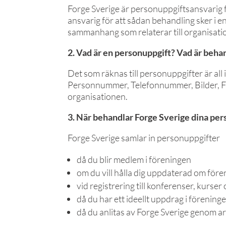
Forge Sverige är personuppgiftsansvarig
ansvarig för att sådan behandling sker i en
sammanhang som relaterar till organisat
2. Vad är en personuppgift? Vad är beha
Det som räknas till personuppgifter är all 
Personnummer, Telefonnummer, Bilder, Fi
organisationen.
3. När behandlar Forge Sverige dina pe
Forge Sverige samlar in personuppgifter
då du blir medlem i föreningen
om du vill hålla dig uppdaterad om fö
vid registrering till konferenser, kurs
då du har ett ideellt uppdrag i förening
då du anlitas av Forge Sverige genom 