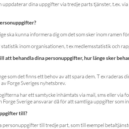
h uppdaterar dina uppgifter via tredje parts tjänster, t.ex. via 
personuppgifter?
rige ska kunna informera dig om det som sker inom ramen f
tatistik inom organisationen, t ex medlemsstatistik och rapp
till att behandla dina personuppgifter, hur länge sker beh
ge som det finns ett behov av att spara dem. T ex raderas d
 av Forge Sveriges nyhetsbrev.
gifterna har ett samtycke inhämtats via mail, sms eller via fo
h Forge Sverige ansvarar då för att samtliga uppgifter som 
pgifter till?
ersonuppgifter till tredje part, som till exempel betaltjänst