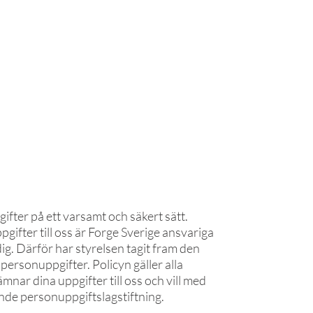
FORGE INTERNATIONAL
IONJÄRKURS
TEAM
KONTAKT
NYHETSBREV
ifter på ett varsamt och säkert sätt.
pgifter till oss är Forge Sverige ansvariga
dig. Därför har styrelsen tagit fram den
personuppgifter. Policyn gäller alla
nar dina uppgifter till oss och vill med
ande personuppgiftslagstiftning.