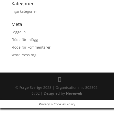
Kategorier
Inga kategorier
Meta
Logga in
Flöde för inlägg
Flöde för kommentarer
WordPress.org
© Forge Sverige 2023 | Organisationsnr. 802502-
6702 | Designed by
Neveweb
Privacy & Cookies Policy