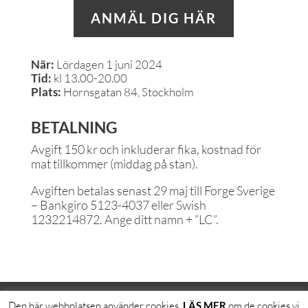
ANMÄL DIG HÄR
När:
Lördagen 1 juni 2024
Tid:
kl 13.00-20.00
Plats:
Hornsgatan 84, Stockholm
BETALNING
Avgift 150 kr och inkluderar fika, kostnad för
mat tillkommer (middag på stan).
Avgiften betalas senast 29 maj till Forge Sverige
– Bankgiro 5123-4037 eller Swish
1232214872. Ange ditt namn + ”LC”.
Den här webbplatsen använder cookies.
LÄS MER
om de cookies vi